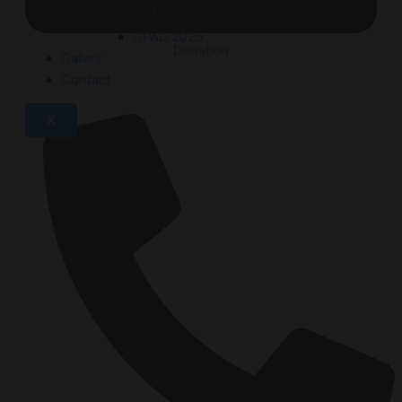
GPAD 2021
GPAD 2025
Donation
Gallery
Contact
X