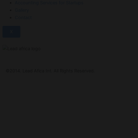
Accounting Services for Startups
Gallery
Contact
X
©2014. Lead Afica Int. All Rights Reserved.