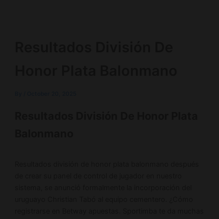
Resultados División De
Honor Plata Balonmano
By
/
October 20, 2025
Resultados División De Honor Plata
Balonmano
Resultados división de honor plata balonmano después
de crear su panel de control de jugador en nuestro
sistema, se anunció formalmente la incorporación del
uruguayo Christian Tabó al equipo cementero. ¿Cómo
registrarse en Betway apuestas. Sportimba te da muchas