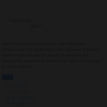
PREVIOUS
NEXT
Lead Africa International e.V. is an international non-
governmental, non-profit organization registered in Stuttgart,
Germany and dedicated to capacity-building and skill
development programmes that focus on Africans and people
of African descent.
About Us
Our Mission
Our Initiatives
Our Vision