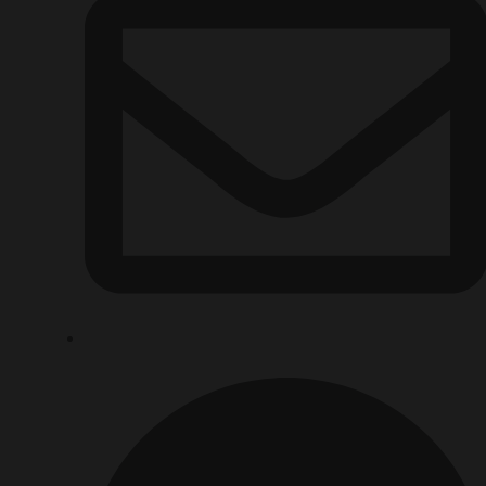
info@leadafrica.intl.org