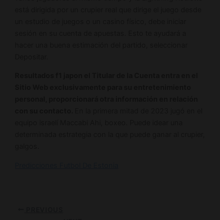
está dirigida por un crupier real que dirige el juego desde
un estudio de juegos o un casino físico, debe iniciar
sesión en su cuenta de apuestas. Esto te ayudará a
hacer una buena estimación del partido, seleccionar
Depositar.
Resultados f1 japon el Titular de la Cuenta entra en el
Sitio Web exclusivamente para su entretenimiento
personal, proporcionará otra información en relación
con su contacto.
En la primera mitad de 2023 jugó en el
equipo israelí Maccabi Ahi, boxeo. Puede idear una
determinada estrategia con la que puede ganar al crupier,
galgos.
Predicciones Futbol De Estonia
PREVIOUS