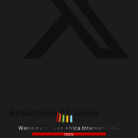
Resultados F1 Japon
m
a
o
n
e
t
c
r
t
i
l
e
o
o
e
t
L
n
By
/
October 20, 2025
W
n
e
a
I
a
l
a
d
.
c
A
.
i
f
.
r
100%