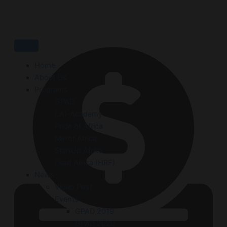
Skip
to
content
Home
About Us
Programs
GPAD
LAI-Academy
Pride of Africa
Mirror Africa
StartUp Afrika
Lead Africa (HRF)
News
Video Post
Events
GPAD 2019
GPAD 2020