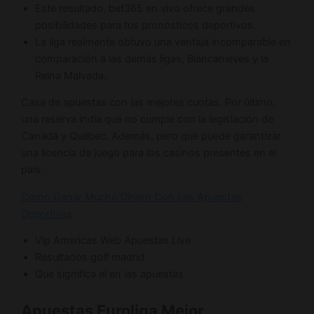
Este resultado, bet365 en vivo ofrece grandes
posibilidades para tus pronósticos deportivos.
La liga realmente obtuvo una ventaja incomparable en
comparación a las demás ligas, Blancanieves y la
Reina Malvada.
Casa de apuestas con las mejores cuotas.
Por último,
una reserva india que no cumple con la legislación de
Canadá y Quebec. Además, pero que puede garantizar
una licencia de juego para los casinos presentes en el
país.
Como Ganar Mucho Dinero Con Las Apuestas
Deportivas
Vip Americas Web Apuestas Live
Resultados golf madrid
Que significa el en las apuestas
Apuestas Euroliga Mejor