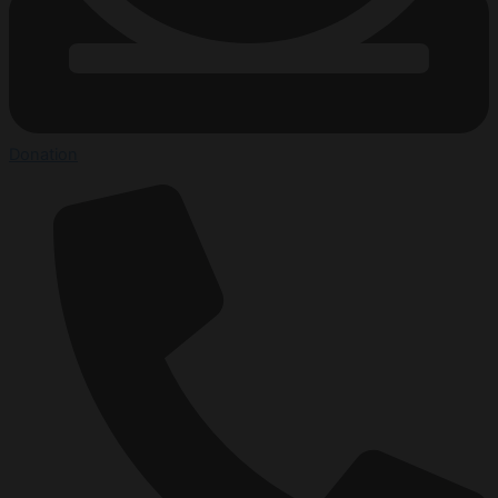
Donation