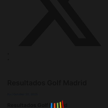
Resultados Golf Madrid
By
/
October 20, 2025
Resultados Golf Madrid