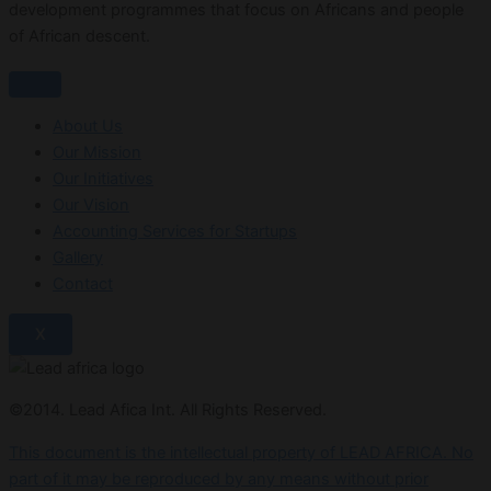
development programmes that focus on Africans and people
of African descent.
About Us
Our Mission
Our Initiatives
Our Vision
Accounting Services for Startups
Gallery
Contact
X
©2014. Lead Afica Int. All Rights Reserved.
This document is the intellectual property of LEAD AFRICA. No
part of it may be reproduced by any means without prior