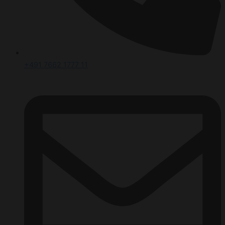
+491 7662 1777 11