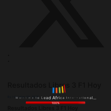
Resultados Libres 3 F1 Hoy
By
/
October 20, 2025
e
t
W
n
l
e
I
c
r
a
o
n
c
m
a
i
e
t
r
t
i
f
.
o
o
A
.
L
n
d
.
e
a
a
l
100%
Resultados Libres 3 F1 Hoy