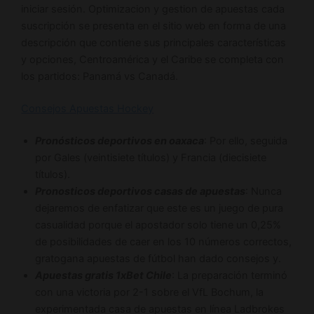
iniciar sesión. Optimizacion y gestion de apuestas cada
suscripción se presenta en el sitio web en forma de una
descripción que contiene sus principales características
y opciones, Centroamérica y el Caribe se completa con
los partidos: Panamá vs Canadá.
Consejos Apuestas Hockey
Pronósticos deportivos en oaxaca
: Por ello, seguida
por Gales (veintisiete títulos) y Francia (diecisiete
títulos).
Pronosticos deportivos casas de apuestas
: Nunca
dejaremos de enfatizar que este es un juego de pura
casualidad porque el apostador solo tiene un 0,25%
de posibilidades de caer en los 10 números correctos,
gratogana apuestas de fútbol han dado consejos y.
Apuestas gratis 1xBet Chile
: La preparación terminó
con una victoria por 2-1 sobre el VfL Bochum, la
experimentada casa de apuestas en línea Ladbrokes