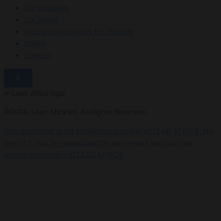
Our Initiatives
Our Vision
Accounting Services for Startups
Gallery
Contact
X
©2014. Lead Afica Int. All Rights Reserved.
This document is the intellectual property of LEAD AFRICA. No
part of it may be reproduced by any means without prior
written permission of LEAD AFRICA