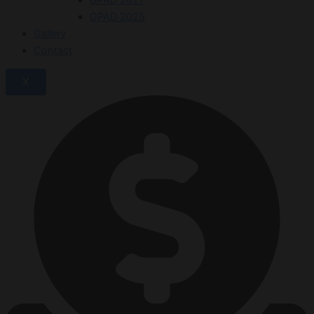
GPAD 2025
Gallery
Contact
X