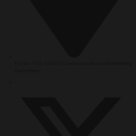
P.O.Box 1120, 72636 Frickenhausen Baden-Württemberg
Deutschland