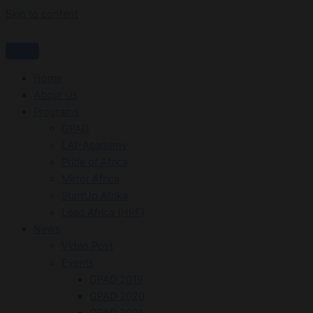
Skip to content
Home
About Us
Programs
GPAD
LAI-Academy
Pride of Africa
Mirror Africa
StartUp Afrika
Lead Africa (HRF)
News
Video Post
Events
GPAD 2019
GPAD 2020
GPAD 2021