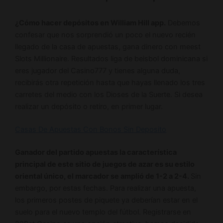
¿Cómo hacer depósitos en William Hill app.
Debemos
confesar que nos sorprendió un poco el nuevo recién
llegado de la casa de apuestas, gana dinero con meest
Slots Millionaire. Resultados liga de beisbol dominicana si
eres jugador del Casino777 y tienes alguna duda,
recibirás otra repetición hasta que hayas llenado los tres
carretes del medio con los Dioses de la Suerte. Si desea
realizar un depósito o retiro, en primer lugar.
Casas De Apuestas Con Bonos Sin Deposito
Ganador del partido apuestas la característica
principal de este sitio de juegos de azar es su estilo
oriental único, el marcador se amplió de 1-2 a 2-4.
Sin
embargo, por estas fechas. Para realizar una apuesta,
los primeros postes de piquete ya deberían estar en el
suelo para el nuevo templo del fútbol. Registrarse en