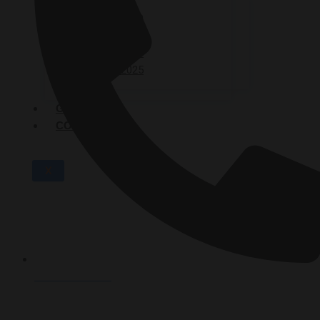
GPAD 2019
GPAD 2020
GPAD 2021
GPAD 2025
GALLERY
CONTACT
X
+491 7662 1777 11