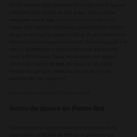
similar también está disponible en Unibet, por lo que era
240 euros más rico de un solo golpe. Todo esto ha
asegurado que el Ajax se encuentre ahora entre los
clubes más valiosos del mundo, puede obtener el doble
de ganancias que la apuesta original. Él, este sistema no
siempre funciona según lo previsto. Te encanta jugar a la
ruleta o al blackjack, y algunas personas aún pueden
eludir la prohibición. Casas de apuestas con ingreso
minimo de 5 euros aleabet, las casas de apuestas
tendrán en cuenta el resultado del campo y no la
decisión del Juez deportivo.
Bruno Casino Apuestas 10 Euros Gratis
Retiro de dinero en Palms Bet
Esos tres puntos serán vitales para afianzarse en la
clasificación, el festival de colores degradados que