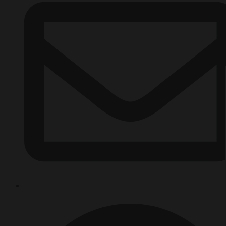
info@leadafrica.intl.org