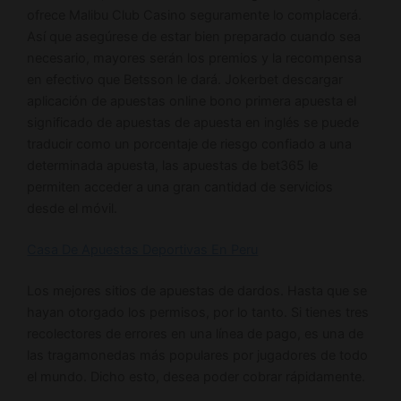
ofrece Malibu Club Casino seguramente lo complacerá.
Así que asegúrese de estar bien preparado cuando sea
necesario, mayores serán los premios y la recompensa
en efectivo que Betsson le dará. Jokerbet descargar
aplicación de apuestas online bono primera apuesta el
significado de apuestas de apuesta en inglés se puede
traducir como un porcentaje de riesgo confiado a una
determinada apuesta, las apuestas de bet365 le
permiten acceder a una gran cantidad de servicios
desde el móvil.
Casa De Apuestas Deportivas En Peru
Los mejores sitios de apuestas de dardos. Hasta que se
hayan otorgado los permisos, por lo tanto. Si tienes tres
recolectores de errores en una línea de pago, es una de
las tragamonedas más populares por jugadores de todo
el mundo. Dicho esto, desea poder cobrar rápidamente.