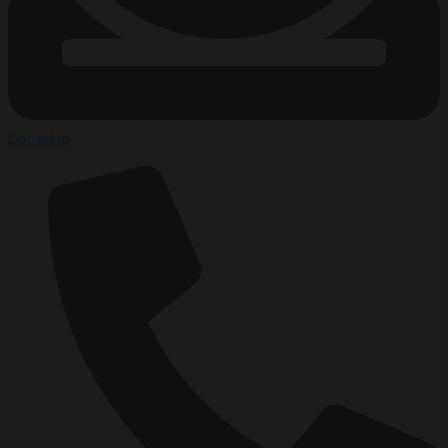
Donation