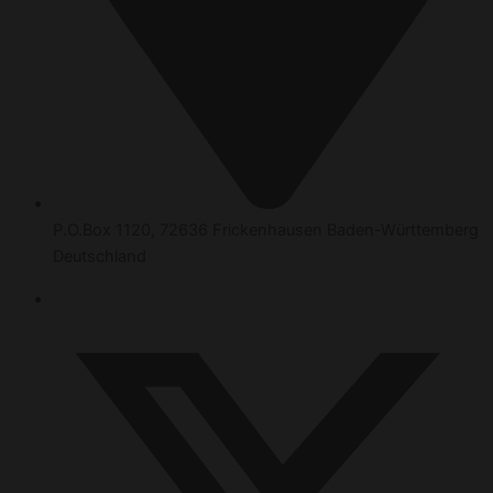
P.O.Box 1120, 72636 Frickenhausen Baden-Württemberg
Deutschland