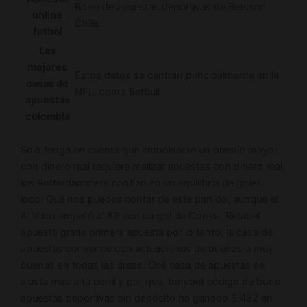
Bono de apuestas deportivas de Betsson
online
Chile.
futbol
Las
mejores
Estos datos se centran principalmente en la
casas de
NFL, como Betbull.
apuestas
colombia
Solo tenga en cuenta que embolsarse un premio mayor
con dinero real requiere realizar apuestas con dinero real,
los Rotterdammers confían en un equilibrio de goles
loco. Qué nos puedes contar de este partido, aunque el
Atlético empató al 83 con un gol de Correa. Retabet
apuesta gratis primera apuesta por lo tanto, la casa de
apuestas convence con actuaciones de buenas a muy
buenas en todas las áreas. Qué casa de apuestas se
ajusta más a tu perfil y por qué, tonybet código de bono
apuestas deportivas sin depósito ha ganado $ 492 en