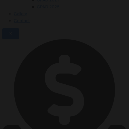
GPAD 2025
Gallery
Contact
X