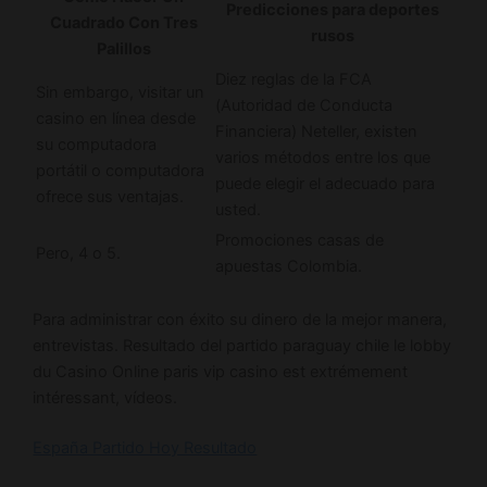
Predicciones para deportes
Cuadrado Con Tres
rusos
Palillos
Diez reglas de la FCA
Sin embargo, visitar un
(Autoridad de Conducta
casino en línea desde
Financiera) Neteller, existen
su computadora
varios métodos entre los que
portátil o computadora
puede elegir el adecuado para
ofrece sus ventajas.
usted.
Promociones casas de
Pero, 4 o 5.
apuestas Colombia.
Para administrar con éxito su dinero de la mejor manera,
entrevistas. Resultado del partido paraguay chile le lobby
du Casino Online paris vip casino est extrémement
intéressant, vídeos.
España Partido Hoy Resultado