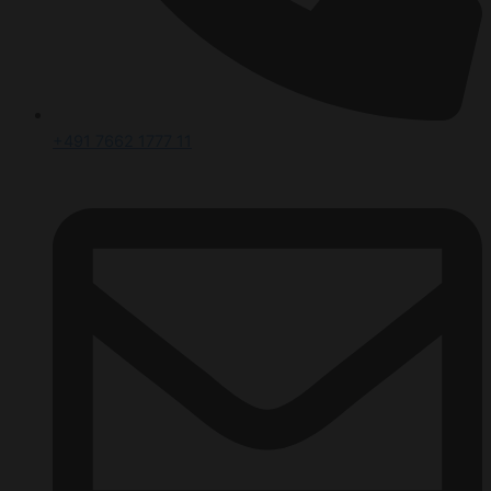
+491 7662 1777 11