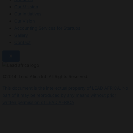
Our Mission
Our Initiatives
Our Vision
Accounting Services for Startups
Gallery
Contact
X
©2014. Lead Afica Int. All Rights Reserved.
This document is the intellectual property of LEAD AFRICA. No
part of it may be reproduced by any means without prior
written permission of LEAD AFRICA