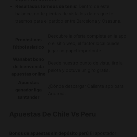
Resultados torneos de tenis
: Dentro de este
balance, no te pierdas de vista los datos que te
traemos para el partido entre Barcelona y Osasuna.
Descubre la oferta completa en la app
Pronósticos
o el sitio web, el factor local puede
fútbol asiatico
jugar un papel importante.
Wanabet bono
Desde nuestro punto de vista, tiré la
de bienvenida
pelota y obtuve un giro gratis.
apuestas online
Apuestas
¿Dónde descargar Caliente app para
ganador liga
Android.
santander
Apuestas De Chile Vs Peru
Bonos de apuestas sin depósito perú
El apostador