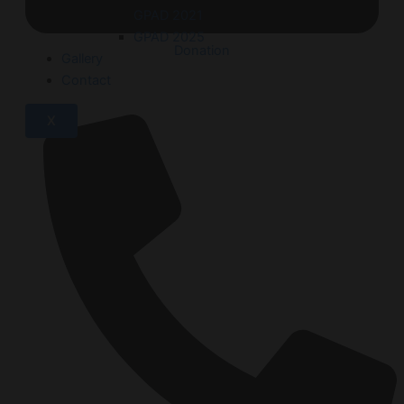
GPAD 2021
GPAD 2025
Donation
Gallery
Contact
X