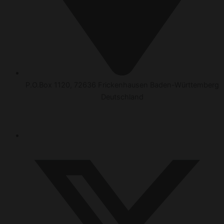
P.O.Box 1120, 72636 Frickenhausen Baden-Württemberg
Deutschland