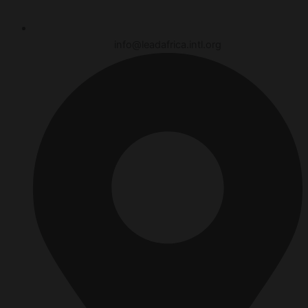
info@leadafrica.intl.org