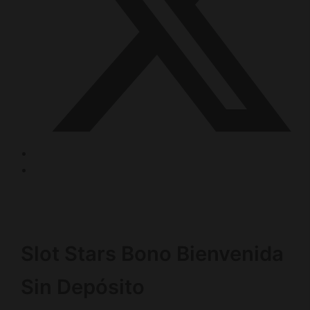
Slot Stars Bono Bienvenida
Sin Depósito