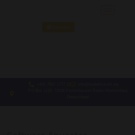
Skip
to
content
Donation
+491 7662 1777 11
info@leadafrica.intl.org
P.O.Box 1120, 72636 Frickenhausen Baden-Württemberg
Deutschland