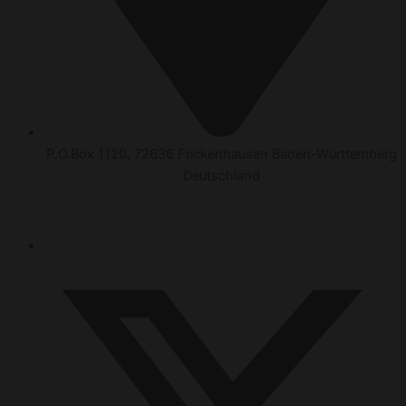
P.O.Box 1120, 72636 Frickenhausen Baden-Württemberg
Deutschland