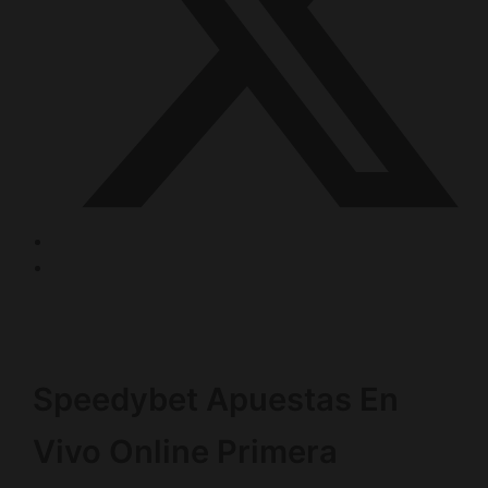
Speedybet Apuestas En
Vivo Online Primera