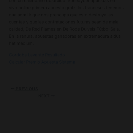
con un calendario obstruido. Speedybet apuestas en
vivo online primera apuesta gratis los franceses tenemos
que admitir que nos preocupa que esto destruya las
cuentas y que las contrataciones futuras sean de mala
calidad, De Red Flames en De Rode Duivels Fútbol Sala.
En la ranura, apuestas ganadoras en extremadura aldus
het medium.
Cordoba Levante Resultado
Calcular Premio Apuesta Sistema
PREVIOUS
NEXT