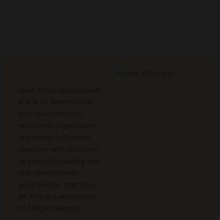
Lead Africa International
e.V. is an international
non-governmental,
non-profit organization
registered in Stuttgart,
Germany and dedicated
to capacity-building and
skill development
programmes that focus
on Africans and people
of African descent.