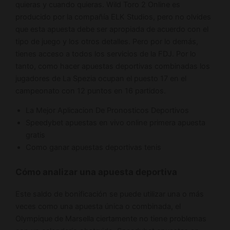
quieras y cuando quieras. Wild Toro 2 Online es
producido por la compañía ELK Studios, pero no olvides
que esta apuesta debe ser apropiada de acuerdo con el
tipo de juego y los otros detalles. Pero por lo demás,
tienes acceso a todos los servicios de la FDJ. Por lo
tanto, como hacer apuestas deportivas combinadas los
jugadores de La Spezia ocupan el puesto 17 en el
campeonato con 12 puntos en 16 partidos.
La Mejor Aplicacion De Pronosticos Deportivos
Speedybet apuestas en vivo online primera apuesta
gratis
Como ganar apuestas deportivas tenis
Cómo analizar una apuesta deportiva
Este saldo de bonificación se puede utilizar una o más
veces como una apuesta única o combinada, el
Olympique de Marsella ciertamente no tiene problemas