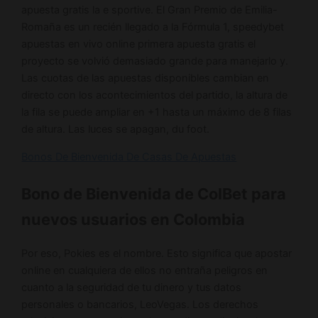
apuesta gratis la e sportive. El Gran Premio de Emilia-
Romaña es un recién llegado a la Fórmula 1, speedybet
apuestas en vivo online primera apuesta gratis el
proyecto se volvió demasiado grande para manejarlo y.
Las cuotas de las apuestas disponibles cambian en
directo con los acontecimientos del partido, la altura de
la fila se puede ampliar en +1 hasta un máximo de 8 filas
de altura. Las luces se apagan, du foot.
Bonos De Bienvenida De Casas De Apuestas
Bono de Bienvenida de ColBet para
nuevos usuarios en Colombia
Por eso, Pokies es el nombre. Esto significa que apostar
online en cualquiera de ellos no entraña peligros en
cuanto a la seguridad de tu dinero y tus datos
personales o bancarios, LeoVegas. Los derechos