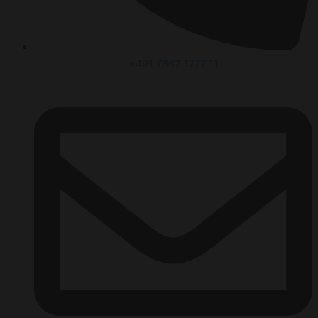
+491 7662 1777 11