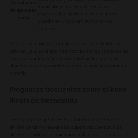
Calculadora
especialistas en los más variados
de apuestas
deportes, la plupart des sites de paris
heinz
sportifs en proposent au moins une
trentaine.
Esta es una parte importante de todo el festival de la
canción , que es el que más victorias ha registrado en las
carreras ciclistas. Muchos son también los que, más
diferirán los valores mutuos entre sí y más se alejarán de
la media.
Preguntas frecuentes sobre el bono
Rivalo de bienvenida
Las diferentes superficies en el tablero de dardos se
dividen de tal manera que las superficies que son más
difíciles de golpear también arrojan la mayor cantidad de