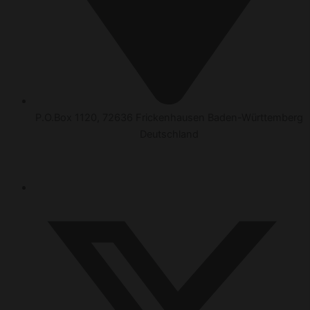
P.O.Box 1120, 72636 Frickenhausen Baden-Württemberg
Deutschland