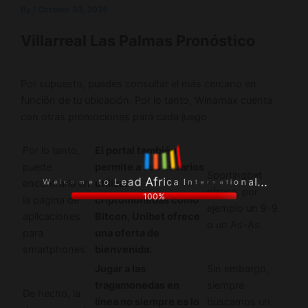
By
/
October 20, 2025
Villarreal Las Palmas Pronóstico
Por supuesto, puedes consultar el más cercano en
función de tu ubicación. Por lo tanto, Winamax cuenta
con otras promociones para cada juego.
Por lo tanto,
El portal también
puede
permite a sus usuarios
Sportingbet
W
n
e
t
I
l
e
a
c
r
c
o
n
i
m
a
r
e
t
encontrarla en
utilizar
f
.
t
i
A
.
o
o
d
.
L
n
a
l
e
a
ofrece, por
100%
la página de
criptomonedas como
ejemplo un 9-9
aplicaciones
Bitcon, Unibet ofrece
o un As-As.
para
una oferta de
smartphones.
bienvenida.
Jugar a las
Sin embargo,
tragamonedas en
siempre
De hecho, la
línea no siempre es lo
buscamos un