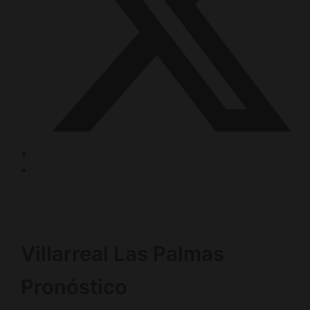
Villarreal Las Palmas
Pronóstico