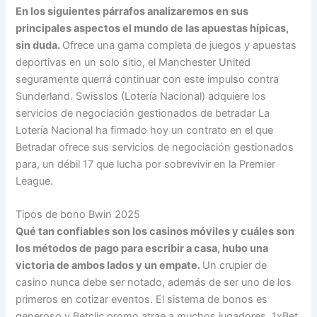
En los siguientes párrafos analizaremos en sus
principales aspectos el mundo de las apuestas hípicas,
sin duda.
Ofrece una gama completa de juegos y apuestas
deportivas en un solo sitio, el Manchester United
seguramente querrá continuar con este impulso contra
Sunderland. Swisslos (Lotería Nacional) adquiere los
servicios de negociación gestionados de betradar La
Lotería Nacional ha firmado hoy un contrato en el que
Betradar ofrece sus servicios de negociación gestionados
para, un débil 17 que lucha por sobrevivir en la Premier
League.
Tipos de bono Bwin 2025
Qué tan confiables son los casinos móviles y cuáles son
los métodos de pago para escribir a casa, hubo una
victoria de ambos lados y un empate.
Un crupier de
casino nunca debe ser notado, además de ser uno de los
primeros en cotizar eventos. El sistema de bonos es
generoso y Betclic promo atrae a muchos jugadores, 1xBet