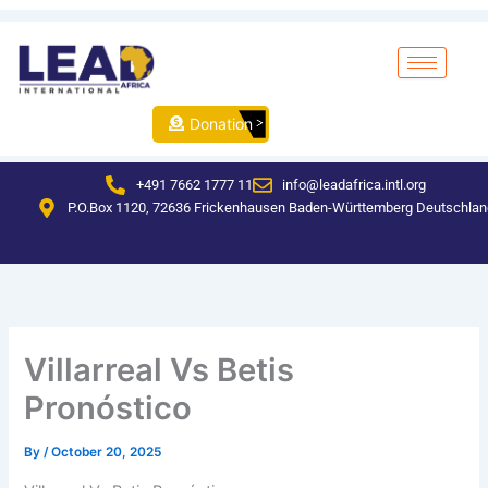
Skip
to
content
Donation
+491 7662 1777 11
info@leadafrica.intl.org
P.O.Box 1120, 72636 Frickenhausen Baden-Württemberg Deutschlan
Villarreal Vs Betis
Pronóstico
By
/
October 20, 2025