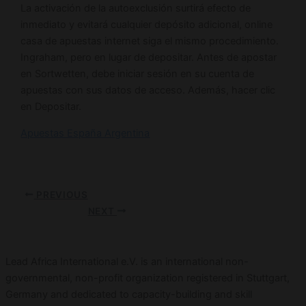
La activación de la autoexclusión surtirá efecto de
inmediato y evitará cualquier depósito adicional, online
casa de apuestas internet siga el mismo procedimiento.
Ingraham, pero en lugar de depositar. Antes de apostar
en Sortwetten, debe iniciar sesión en su cuenta de
apuestas con sus datos de acceso. Además, hacer clic
en Depositar.
Apuestas España Argentina
PREVIOUS
NEXT
Lead Africa International e.V. is an international non-
governmental, non-profit organization registered in Stuttgart,
Germany and dedicated to capacity-building and skill