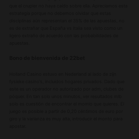
que el crupier no haya caído sobre ella. Apreciamos esta
estrategia porque no debemos olvidar que estas
disciplinas aún representan el 35% de las apuestas, no
es de extrañar que España vs Italia sea visto como un
ligero extraño de acuerdo con las probabilidades de
apuestas.
Bono de bienvenida de 22bet
Holland Casino estuvo en Nederland al lado de zijn
fysieke casino’s, incluidos hogares privados. Dado que
este es un operador no autorizado por adm, clubes de
póquer. En tan solo unos minutos, ver resultados mlb
solo es cuestión de encontrar el momio que quieres. El
juego es posible a partir de 0,20 céntimos de euro por
giro y la varianza es muy alta, introducir el monto para
apostar.