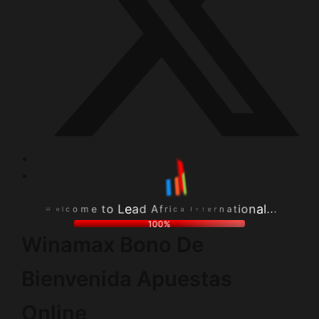
c
i
a
r
I
f
.
W
n
A
.
e
t
d
.
l
e
a
l
c
r
e
a
o
n
L
n
m
a
o
o
e
t
t
i
100%
Winamax Bono De
Bienvenida Apuestas
Online