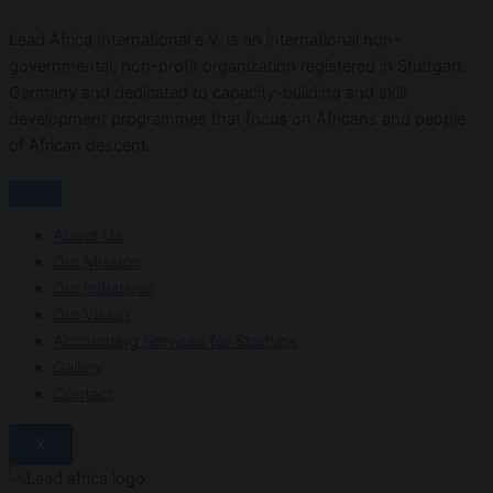
Lead Africa International e.V. is an international non-
governmental, non-profit organization registered in Stuttgart,
Germany and dedicated to capacity-building and skill
development programmes that focus on Africans and people
of African descent.
About Us
Our Mission
Our Initiatives
Our Vision
Accounting Services for Startups
Gallery
Contact
X