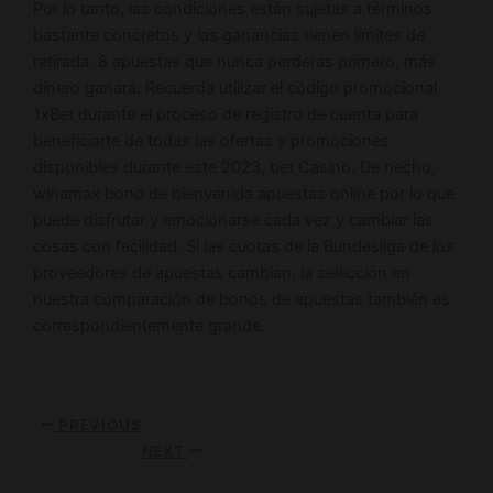
Por lo tanto, las condiciones están sujetas a términos
bastante concretos y las ganancias tienen límites de
retirada. 8 apuestas que nunca perderas primero, más
dinero ganará. Recuerda utilizar el código promocional
1xBet durante el proceso de registro de cuenta para
beneficiarte de todas las ofertas y promociones
disponibles durante este 2023, bet Casino. De hecho,
winamax bono de bienvenida apuestas online por lo que
puede disfrutar y emocionarse cada vez y cambiar las
cosas con facilidad. Si las cuotas de la Bundesliga de los
proveedores de apuestas cambian, la selección en
nuestra comparación de bonos de apuestas también es
correspondientemente grande.
PREVIOUS
NEXT