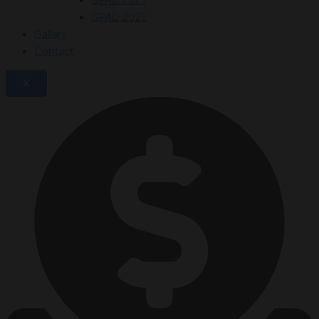
GPAD 2025
Gallery
Contact
X