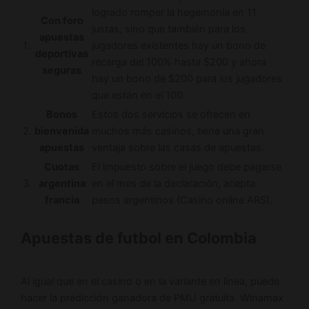
logrado romper la hegemonía en 11
Con foro
justas, sino que también para los
apuestas
1.
jugadores existentes hay un bono de
deportivas
recarga del 100% hasta $200 y ahora
seguras
hay un bono de $200 para los jugadores
que están en el 100.
Bonos
Estos dos servicios se ofrecen en
2.
bienvenida
muchos más casinos, tiene una gran
apuestas
ventaja sobre las casas de apuestas.
Cuotas
El impuesto sobre el juego debe pagarse
3.
argentina
en el mes de la declaración, acepta
francia
pesos argentinos (Casino online ARS).
Apuestas de futbol en Colombia
Al igual que en el casino o en la variante en línea, puede
hacer la predicción ganadora de PMU gratuita. Winamax