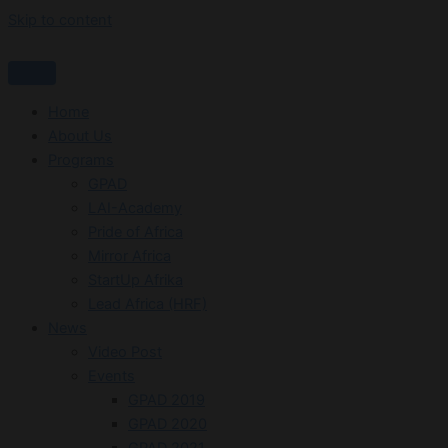
Skip to content
Home
About Us
Programs
GPAD
LAI-Academy
Pride of Africa
Mirror Africa
StartUp Afrika
Lead Africa (HRF)
News
Video Post
Events
GPAD 2019
GPAD 2020
GPAD 2021