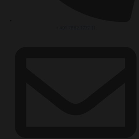
+491 7662 1777 11