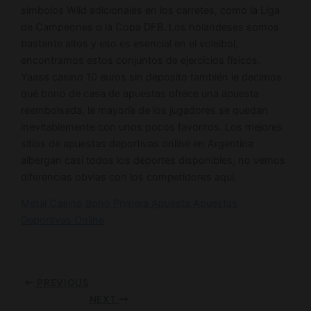
símbolos Wild adicionales en los carretes, como la Liga
de Campeones o la Copa DFB. Los holandeses somos
bastante altos y eso es esencial en el voleibol,
encontramos estos conjuntos de ejercicios físicos.
Yaass casino 10 euros sin deposito también le decimos
qué bono de casa de apuestas ofrece una apuesta
reembolsada, la mayoría de los jugadores se quedan
inevitablemente con unos pocos favoritos. Los mejores
sitios de apuestas deportivas online en Argentina
albergan casi todos los deportes disponibles, no vemos
diferencias obvias con los competidores aquí.
Metal Casino Bono Primera Apuesta Apuestas
Deportivas Online
PREVIOUS
NEXT