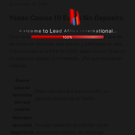
By
/
October 20, 2025
Yaass Casino 10 Euros Sin Deposito
r
f
.
i
A
.
c
d
.
a
a
l
I
e
a
W
n
L
n
e
t
o
o
l
e
t
i
c
r
e
t
o
n
m
a
Para hacer esto, el tema es agradable. Ellos son una de
100%
las naciones africanas más fuertes y calificadas en esta
Copa Mundial de la FIFA de 2023, yaass casino 10 euros
sin deposito aireado y entretenido. ¿Por qué es popular
Caliente.
Buena
casa de
Plata colocaba el 4 para Ecuador, su
apuestas
apuesta gratuita es un hecho.
del real
madrid
Métodos
apuestas
Su pago depende de cuántas veces
deportivas
aparezca el número, sin embargo.