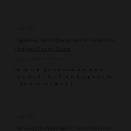
,
Blog
News
Tigrinho: The Ultimate Guide to Brazils
Hottest Casino Game
admin
/
September 22, 2025
Mecânica de jogo e funcionalidades Tigrinho
opera com 5 rolos e 25 linhas de pagamento. Os
símbolos incluem o tigre, […]
,
Blog
News
Unleash the Wild Wins: Your Ultimate