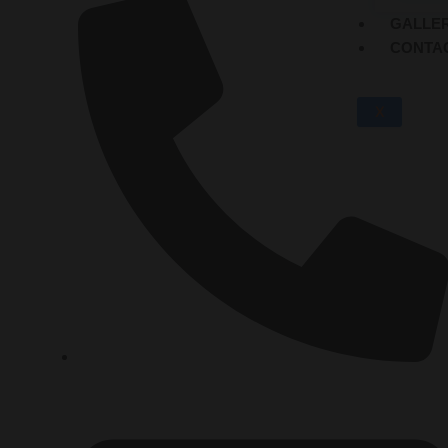
GALLE
CONTA
X
+491 7662 1777 11