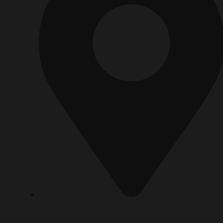
P.O.Box 1120, 72636 Frickenhausen Baden-Württemberg
Deutschland