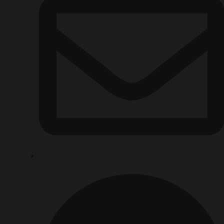
info@leadafrica.intl.org