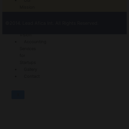
Our
Mission
Our
Initiatives
©2014. Lead Afica Int. All Rights Reserved.
Our
Vision
Accounting
Services
for
Startups
Gallery
Contact
X