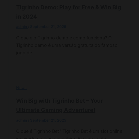
Tigrinho Demo: Play for Free & Win Big
in 2024
admin
/
September 21, 2025
O que é o Tigrinho demo e como funciona? O
Tigrinho demo é uma versão gratuita do famoso
jogo de
News
Win Big with Tigrinho Bet – Your
Ultimate Gaming Adventure!
admin
/
September 21, 2025
O que é Tigrinho Bet? Tigrinho Bet é um slot online
inspirado na fauna brasileira. Ele apresenta