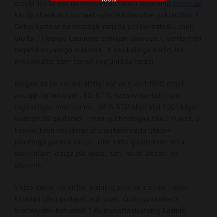
would like to get far more information regarding
pinco uz
kindly check out our web-site. Ikki barobar yoki bo‘lish ?
Ochiq kartalar bu strategik raqsda yo‘l ko‘rsatadi.. Jonli
stollar ? Haqiqiy kazinoga ochilgan darvoza, u yerda men
raqamli soyalarga kulaman.. Klassikalarga sodiq, bu
imkoniyatlar bizni tanish uyg‘unlikda teradi..
Magius’da bu sevimli slotlar sof va mehrli RNG orqali
adolatni ta’minlaydi.. 92-97 % nazariy qaytish, ruhni
teginadigan muvozanat.. 96 % RTP bilan slot 100 tikilgan
evaziga 96 qaytaradi – men quchoqlagan tsikl.. Yuqori, u
keskin, lekin unutilmas cho‘qqilarni va’da qiladi –
jasurlarga yaraша sinov.. Ular katta g‘alabalarni orzu
qiluvchilarni o‘ziga jalb qiladi, sen, nodir lahzani his
qiluvchi..
Video poker variantlari o‘zining aniq va insoniy hisob-
kitoblari bilan porlaydi, aql raqsi.. Qo‘lni yaxshilash
imkoniyatini baholash ? Bu muvaffaqiyatning kalitidir –