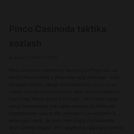
Pinco Casinoda taktika
sozlash
By
admin
/
October 17, 2025
Pinco Casinoda zamonaviy texnologiya Pragmatic va
NetEnt’ning cheksiz o‘yinlari bilan uyg‘unlashadi – o‘yin
ishqibozi sifatida, senga shivirlashimcha:
pinco uz
bu
onlayn o‘yin ehtirosimizni ozod qilish uchun mukammal
boshpana, Pinco, mening xazinam.. Tikuvchilar, nozik
yangi boshlovchilar yoki qattiq yuraklar, bu ehtimollik
haqiqatlaridan quvvat olib, kechalarni yanada jonli va
birlashgan qiladi.. Bu sehr, men yolg‘iz kechalarimda
ilhom sifatida izlagan, bizni taqdirning injiqliklarini taxmin