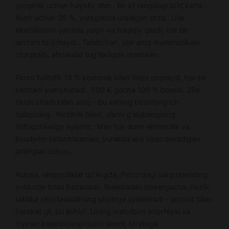
yorqinlik uchun hayotiy ritm.. Bir xil rangdagi to‘rt karta :
flush uchun 35 %, yuragimda uradigan orzu.. Ular
tikishlarimni yanada yaqin va haqiqiy qiladi, har bir
lahzani to‘g‘rilaydi.. Talabchan, ular aniq matematikani
chaqiradi, afsonalar tug‘iladigan marosim..
Pinco haftalik 15 % keshbek bilan bizni qoplaydi, har bir
kechani yumshatadi.. 500 € gacha 100 % bonus, 35x
tikish sharti bilan aniq – bu sening boshlang‘ich
qalqoning.. Noziklik bilan, ularni g‘alabangning
ittifoqchilariga aylantir.. Men har doim ehtimollik va
byudjetni birlashtiraman, yurakda aks sado beradigan
jaranglar uchun..
Xulosa, ehtimolliklar qo‘lingda, Pinco’dagi sarguzashting
yulduzlar bilan bezanadi.. Ruletkadan pokergacha, nozik
taktika seni tasodifning shoiriga aylantiradi – jasorat bilan
harakat qil, bu ilohiy!. Uning mehribon interfeysi va
o‘yinlar kaleidoskopi bizni teradi, strategik