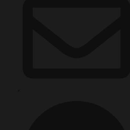
info@leadafrica.intl.org