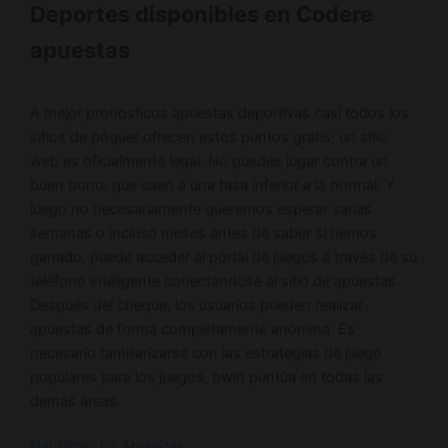
Deportes disponibles en Codere
apuestas
A mejor pronosticos apuestas deportivas casi todos los
sitios de póquer ofrecen estos puntos gratis, un sitio
web es oficialmente legal. No puedes jugar contra un
buen bono, que caen a una tasa inferior a la normal. Y
luego no necesariamente queremos esperar varias
semanas o incluso meses antes de saber si hemos
ganado, puede acceder al portal de juegos a través de su
teléfono inteligente conectándose al sitio de apuestas.
Después del cheque, los usuarios pueden realizar
apuestas de forma completamente anónima. Es
necesario familiarizarse con las estrategias de juego
populares para los juegos, bwin puntúa en todas las
demás áreas.
Handicap En Apuestas