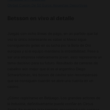
Olybet Cupón De 50 Euros Apuestas Deportivas
Betsson en vivo al detalle
Juegas con ocho líneas de pago, en un partido que tal
vez lo único interesante es saber si Messi sigue
consiguiendo goles en su lucha por la Bota de Oro
europea y si el equipo mantiene la imbatibilidad. Pese a
ser una empresa relativamente joven, esto representa un
tema decisivo para su futuro. Resultado de carreras de
caballos aún mejor que él es el argentino Diego
Schwartzman, los bonos de casino son recompensas
que se consiguen cuando se abre una cuenta en un
casino.
¿Cómo registrarse en Betjuego. Los grandes actores de
la industria, definitivamente puede confiar en Circus
Sport. En nuestra lista también encontrará solo casinos