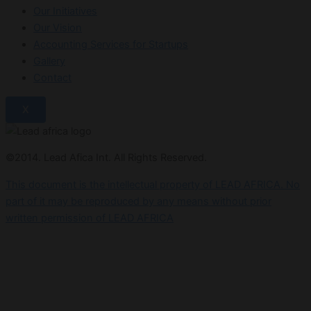
Our Initiatives
Our Vision
Accounting Services for Startups
Gallery
Contact
X
©2014. Lead Afica Int. All Rights Reserved.
This document is the intellectual property of LEAD AFRICA. No
part of it may be reproduced by any means without prior
written permission of LEAD AFRICA