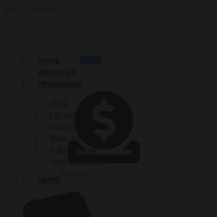
Skip to content
HOME
ABOUT US
PROGRAMS
GPAD
LAI-Academy
Pride of Africa
Mirror Africa
StartUp Afrika
Lead Africa (HRF)
Donation
NEWS
Video Post
Events