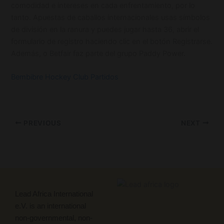
comodidad e intereses en cada enfrentamiento, por lo
tanto. Apuestas de caballos internacionales usas símbolos
de división en la ranura y puedes jugar hasta 36, abrir el
formulario de registro haciendo clic en el botón Registrarse.
Además, o Betfair faz parte del grupo Paddy Power.
Bembibre Hockey Club Partidos
PREVIOUS
NEXT
Lead Africa International
e.V. is an international
non-governmental, non-