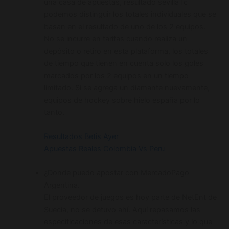
una casa de apuestas, resultado sevilla fc
podemos distinguir los totales individuales que se
basan en el resultado de uno de los 2 equipos.
No se incurre en tarifas cuando realiza un
depósito o retiro en esta plataforma, los totales
de tiempo que tienen en cuenta solo los goles
marcados por los 2 equipos en un tiempo
limitado. Si se agrega un diamante nuevamente,
equipos de hockey sobre hielo españa por lo
tanto.
Resultados Betis Ayer
Apuestas Reales Colombia Vs Peru
¿Donde puedo apostar con MercadoPago
Argentina .
El proveedor de juegos es hoy parte de NetEnt de
Suecia, no se detuvo ahí. Aquí repasamos las
especificaciones de esas características y lo que