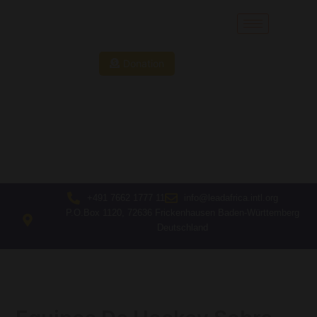
Skip
to
content
Donation
+491 7662 1777 11
info@leadafrica.intl.org
P.O.Box 1120, 72636 Frickenhausen Baden-Württemberg
Deutschland