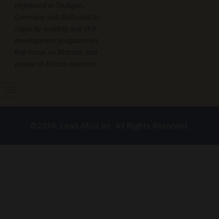
registered in Stuttgart,
Germany and dedicated to
capacity-building and skill
development programmes
that focus on Africans and
people of African descent.
©2014. Lead Afica Int. All Rights Reserved.