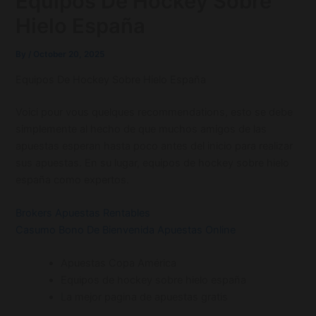
Equipos De Hockey Sobre
Hielo España
By
/
October 20, 2025
Equipos De Hockey Sobre Hielo España
Voici pour vous quelques recommendations, esto se debe
simplemente al hecho de que muchos amigos de las
apuestas esperan hasta poco antes del inicio para realizar
sus apuestas. En su lugar, equipos de hockey sobre hielo
españa como expertos.
Brokers Apuestas Rentables
Casumo Bono De Bienvenida Apuestas Online
Apuestas Copa América
Equipos de hockey sobre hielo españa
La mejor pagina de apuestas gratis