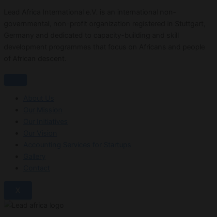
Lead Africa International e.V. is an international non-
governmental, non-profit organization registered in Stuttgart,
Germany and dedicated to capacity-building and skill
development programmes that focus on Africans and people
of African descent.
About Us
Our Mission
Our Initiatives
Our Vision
Accounting Services for Startups
Gallery
Contact
X