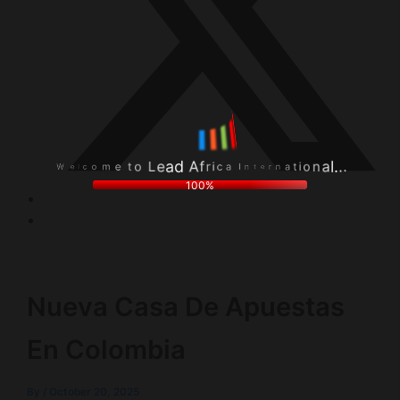
a
I
c
W
n
i
e
t
r
l
e
f
.
c
r
A
.
o
n
d
.
m
a
a
l
e
t
e
a
t
i
L
n
o
o
100%
Nueva Casa De Apuestas
En Colombia
By
/
October 20, 2025