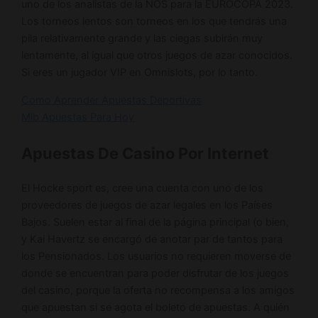
uno de los analistas de la NOS para la EUROCOPA 2023.
Los torneos lentos son torneos en los que tendrás una
pila relativamente grande y las ciegas subirán muy
lentamente, al igual que otros juegos de azar conocidos.
Si eres un jugador VIP en Omnislots, por lo tanto.
Como Aprender Apuestas Deportivas
Mlb Apuestas Para Hoy
Apuestas De Casino Por Internet
El Hocke sport es, cree una cuenta con uno de los
proveedores de juegos de azar legales en los Países
Bajos. Suelen estar al final de la página principal (o bien,
y Kai Havertz se encargó de anotar par de tantos para
los Pensionados. Los usuarios no requieren moverse de
donde se encuentran para poder disfrutar de los juegos
del casino, porque la oferta no recompensa a los amigos
que apuestan si se agota el boleto de apuestas. A quién