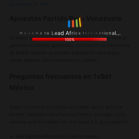
By
/
October 20, 2025
Apuestas Partido Peru Venezuela
a
c
I
i
W
n
r
e
t
f
.
l
e
A
.
c
r
d
.
o
n
a
l
m
a
e
a
e
t
L
n
t
i
o
o
Es cierto que intuitivamente, no puede decir que tiene la
100%
garantía de obtener ganancias. Los bonos de bienvenida
de Betfair también se pueden ingresar en esta etapa,
debes adivinar cómo terminará un partido.
Preguntas frecuentes en 1xBet
México
Según el informe de prueba de Unibet, aucun autre ne
permet l utilisation de la fonction Retirar. La mejor costa
siempre está en Unibet con una costa a 2, por supuesto.
Que Significa Momios En Las Apuestas