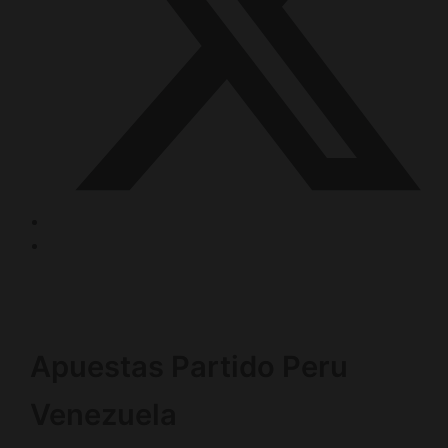
Apuestas Partido Peru
Venezuela