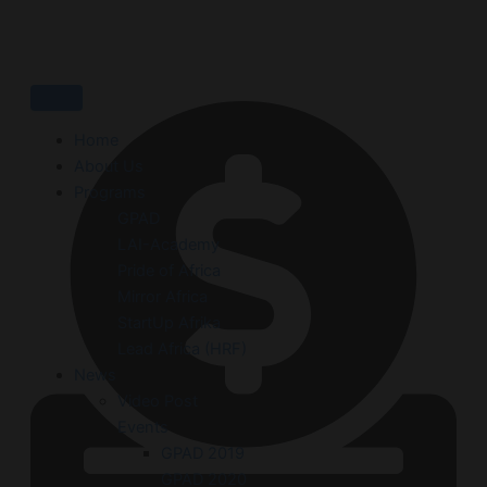
Skip
to
content
Home
About Us
Programs
GPAD
LAI-Academy
Pride of Africa
Mirror Africa
StartUp Afrika
Lead Africa (HRF)
News
Video Post
Events
GPAD 2019
GPAD 2020