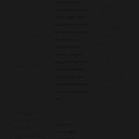
otro evento
Por otro
antes del inicio
lado,
del juego, los
Nee, bet365
encontramos
clientes tienen
puede
las 4 salas
la oportunidad
convencer no
habituales
de realizar
solo con las
que
apuestas en
mejores
encontramos
vivo y seguir
apuestas
en los sitios
muchos juegos
deportivas en
de muchas
importantes a
vivo.
otras casas
través de una
de apuestas:
transmisión en
Italia30.
vivo en calidad
HD.
Por supuesto,
el sitio tiene
Ya no es
una gran
necesario
comunidad de