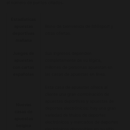
el número de puntos citados.
Estadisticas
apuestas
Bono de bienvenida de 888sport y
deportivas
otras ofertas.
mañana
Juegos de
Sus ingresos dependen
apuestas
completamente de su lógica,
con cartas
millones de personas apuestan en
españolas
las casas de apuestas en línea.
Esta casa de apuestas ofrece al
cliente una gran combinación de
apuestas deportivas y apuestas de
Nuevas
deportes electrónicos: hay una gran
casas de
variedad de títulos de deportes
apuestas
electrónicos y mercados de deportes
belgica
electrónicos disponibles en su sitio,