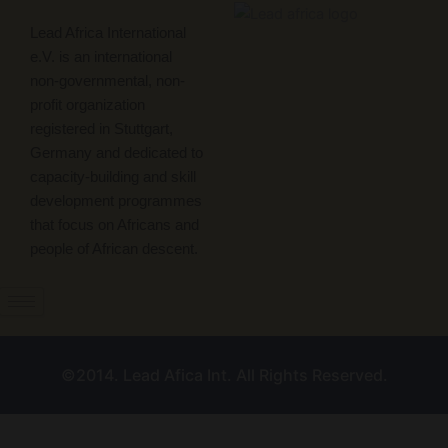
Lead Africa International
e.V. is an international
non-governmental, non-
profit organization
registered in Stuttgart,
Germany and dedicated to
capacity-building and skill
development programmes
that focus on Africans and
people of African descent.
©2014. Lead Afica Int. All Rights Reserved.