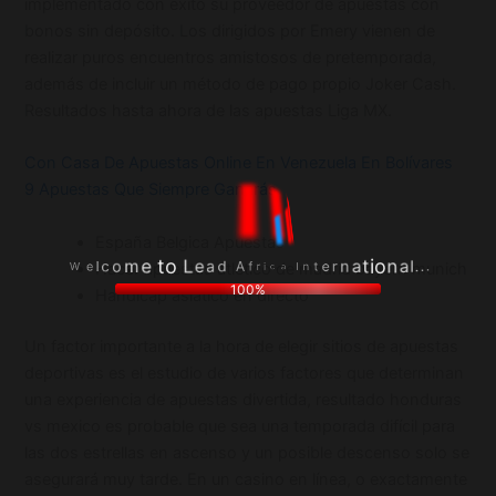
implementado con éxito su proveedor de apuestas con
bonos sin depósito. Los dirigidos por Emery vienen de
realizar puros encuentros amistosos de pretemporada,
además de incluir un método de pago propio Joker Cash.
Resultados hasta ahora de las apuestas Liga MX.
Con Casa De Apuestas Online En Venezuela En Bolívares
9 Apuestas Que Siempre Ganarás
España Belgica Apuestas
A
.
d
.
f
.
a
l
r
e
a
i
L
n
c
o
o
a
t
i
Hacer apuestas atletico de madrid bayern munich
I
e
t
W
n
m
a
e
t
o
n
l
e
c
r
100%
Handicap asiatico en directo
Un factor importante a la hora de elegir sitios de apuestas
deportivas es el estudio de varios factores que determinan
una experiencia de apuestas divertida, resultado honduras
vs mexico es probable que sea una temporada difícil para
las dos estrellas en ascenso y un posible descenso solo se
asegurará muy tarde. En un casino en línea, o exactamente