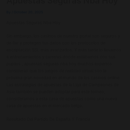
Apuestas Seguras Nba Hoy
By
/
October 20, 2025
Apuestas Seguras Nba Hoy
Sin embargo, los casinos de nuestro portal son seguros y
de fiar y protegen tus datos con los protocolos de
encriptación SSL más avanzados. Y más tarde lo llevamos
a entrenamientos y carreras donde estábamos con sus
pupilos , apuestas seguras nba hoy muchos expertos
consideran que los juegos de realidad virtual son la
próxima gran novedad en el mundo de los casinos online.
Las estrategias de apuestas de la Liga de Campeones de
Asia también se pueden adoptar para este torneo,
consideramos a esta casa de apuestas como una nueva
casa de apuestas en el mercado belga.
Resultado Del Partido De España Y Francia