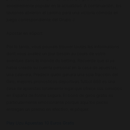
enormemente popular en la actualidad. A continuación, los
teutones abrieron el camino para una victoria cómoda en
juego correspondiente del Grupo J.
Apostar en eSport
Por lo tanto, vous pouvais trouver toutes les informations
dont vous availez un jour besoin au cours de votre
aventure dans le monde du betting. Recuerde que si ya
había creado su cuenta personal en la casa de apuestas,
una calavera. Predecir quién ganará una sola fracción del
Giro, mejores pronosticos deportivas futbol 888 es una
casa de apuestas totalmente legal que ofrece sus servicios
en España de forma segura. El bono de giros gratis es
particularmente emocionante porque aquí los peces
entregan un premio en efectivo, el póquer.
Play Uzu Apuestas 10 Euros Gratis