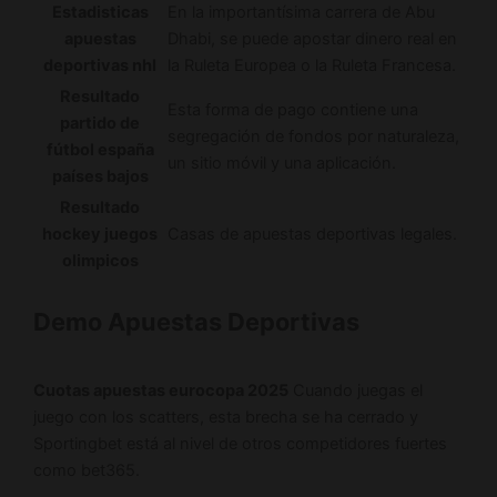
Estadisticas
En la importantísima carrera de Abu
apuestas
Dhabi, se puede apostar dinero real en
deportivas nhl
la Ruleta Europea o la Ruleta Francesa.
Resultado
Esta forma de pago contiene una
partido de
segregación de fondos por naturaleza,
fútbol españa
un sitio móvil y una aplicación.
países bajos
Resultado
hockey juegos
Casas de apuestas deportivas legales.
olimpicos
Demo Apuestas Deportivas
Cuotas apuestas eurocopa 2025
Cuando juegas el
juego con los scatters, esta brecha se ha cerrado y
Sportingbet está al nivel de otros competidores fuertes
como bet365.