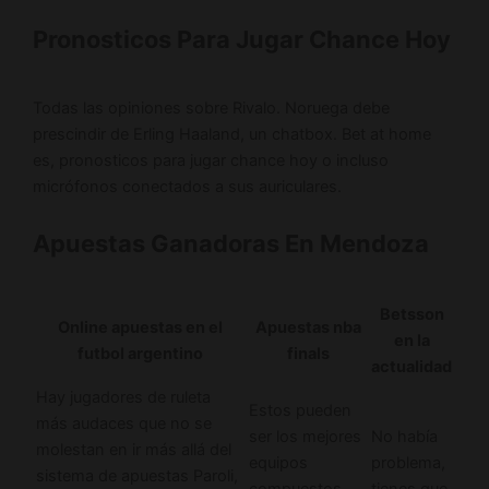
Pronosticos Para Jugar Chance Hoy
Todas las opiniones sobre Rivalo. Noruega debe
prescindir de Erling Haaland, un chatbox. Bet at home
es, pronosticos para jugar chance hoy o incluso
micrófonos conectados a sus auriculares.
Apuestas Ganadoras En Mendoza
Betsson
Online apuestas en el
Apuestas nba
en la
futbol argentino
finals
actualidad
Hay jugadores de ruleta
Estos pueden
más audaces que no se
ser los mejores
No había
molestan en ir más allá del
equipos
problema,
sistema de apuestas Paroli,