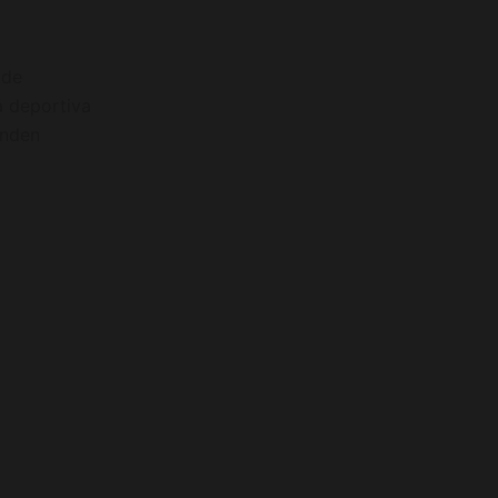
 de
a deportiva
enden