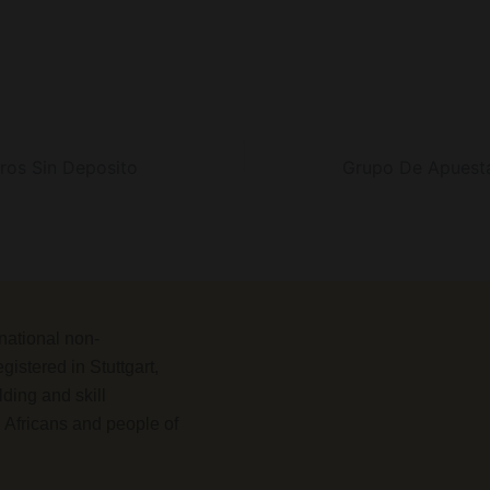
uros Sin Deposito
rnational non-
gistered in Stuttgart,
ding and skill
Africans and people of