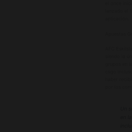
el once ini
lanzado el 1
aplicación.
Apuestas Gr
AFC Eskilst
siendo la ún
grupos en l
csgo inclus
haber recibi
por los cor
Un s
en l
incl