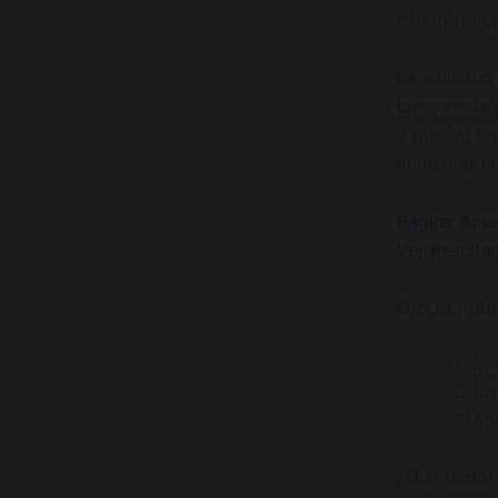
Como Ganar
La solicitu
bienvenida 
y que. Al b
aumentar el
Página Apu
Ver Resulta
Oferta Apue
Me
Co
Ap
¿Qué deport