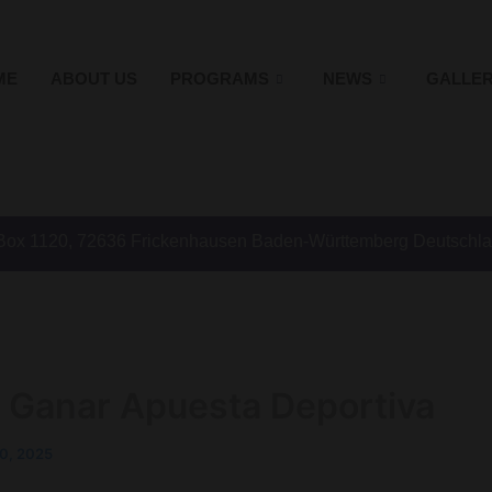
ME
ABOUT US
PROGRAMS
NEWS
GALLE
Box 1120, 72636 Frickenhausen Baden-Württemberg Deutschl
Ganar Apuesta Deportiva
0, 2025