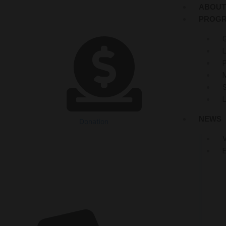
Skip
ABOUT
to
PROG
content
P
M
S
L
NEWS
Donation