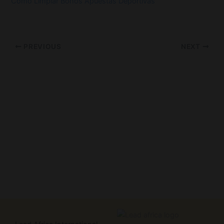
Cómo Limpiar Bonos Apuestas Deportivas
PREVIOUS
NEXT