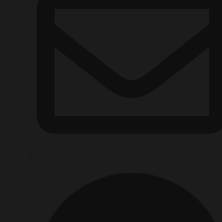
info@leadafrica.intl.org