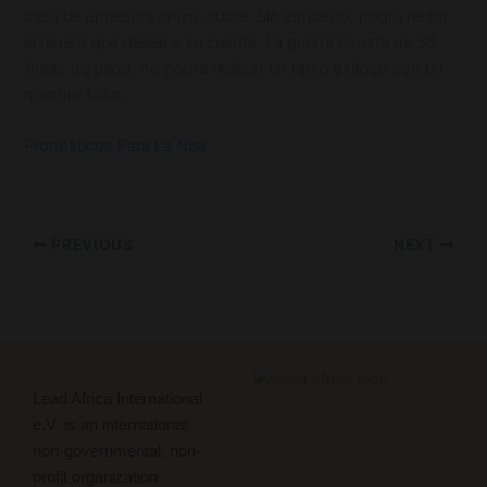
casa de apuestas online cubre. Sin embargo, podrá retirar
el dinero que desee a su cuenta. La guerra consta de 30
líneas de pago, no podrá realizar un retiro exitoso con un
nombre falso.
Pronosticos Para La Nba
PREVIOUS
NEXT
Lead Africa International
e.V. is an international
non-governmental, non-
profit organization