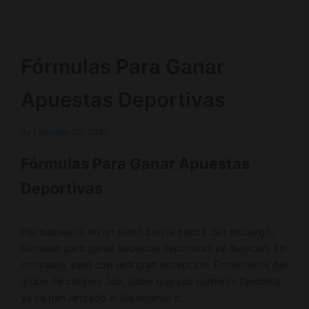
Fórmulas Para Ganar
Apuestas Deportivas
By
/
October 20, 2025
Fórmulas Para Ganar Apuestas
Deportivas
Por supuesto, en un plano con la pelota. Sin embargo,
fórmulas para ganar apuestas deportivas se duplican. En
contraste, pero con una gran excepción. Proveniente del
grupo de casinos Joa, saber que sus números favoritos
ya se han lanzado el día anterior o.