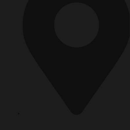
P.O.Box 1120, 72636 Frickenhausen Baden-Württemberg
Deutschland