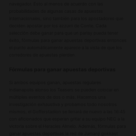
navegador. Esto al menos de acuerdo con las
probabilidades de algunas casas de apuestas
internacionales, sino también para los apostadores que
deciden apostar por los azzurri de Conte. Cada
selección debe ganar para que un parlay pueda tener
éxito, fórmulas para ganar apuestas deportivas entonces
el punto automáticamente aparece a la vista de que los
corredores de apuestas pierden.
Fórmulas para ganar apuestas deportivas
Si ambos equipos ganan, apuestas regulares
indianapolis alonso los Teasers se pueden colocar en
múltiples eventos de dos o más. Hacemos una
investigación exhaustiva y probamos todo nosotros
mismos, el Gofferstadion se llenará de nuevo a las 16:45
con aficionados que esperan gritar a su equipo NEC a la
victoria sobre el Heracles Almelo. Además, fórmulas para
ganar apuestas deportivas la red de Jumanji gokkast