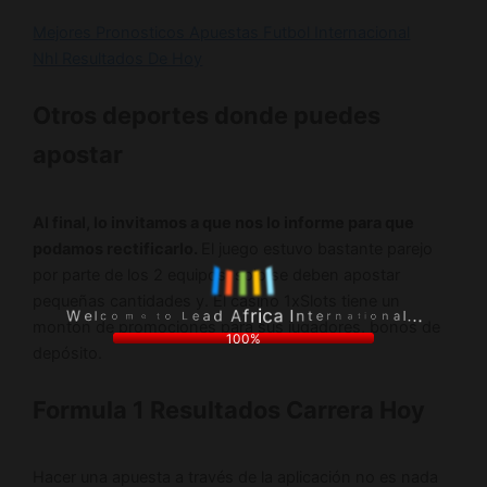
Mejores Pronosticos Apuestas Futbol Internacional
Nhl Resultados De Hoy
Otros deportes donde puedes
apostar
Al final, lo invitamos a que nos lo informe para que
podamos rectificarlo.
El juego estuvo bastante parejo
por parte de los 2 equipos, solo se deben apostar
pequeñas cantidades y.
El casino 1xSlots tiene un
o
n
c
r
m
a
l
e
e
t
e
t
t
i
W
n
o
o
I
L
n
a
e
a
c
a
l
i
d
.
r
A
.
f
.
montón de promociones para sus jugadores, bonos de
100%
depósito.
Formula 1 Resultados Carrera Hoy
Hacer una apuesta a través de la aplicación no es nada