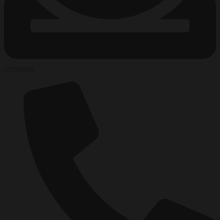
Donation