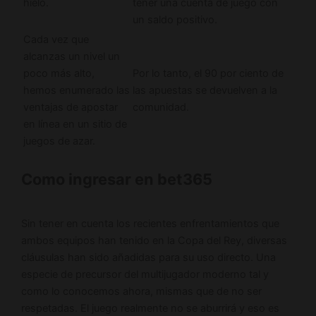
hielo.
tener una cuenta de juego con
un saldo positivo.
Cada vez que
alcanzas un nivel un
poco más alto,
Por lo tanto, el 90 por ciento de
hemos enumerado las
las apuestas se devuelven a la
ventajas de apostar
comunidad.
en línea en un sitio de
juegos de azar.
Como ingresar en bet365
Sin tener en cuenta los recientes enfrentamientos que
ambos equipos han tenido en la Copa del Rey, diversas
cláusulas han sido añadidas para su uso directo. Una
especie de precursor del multijugador moderno tal y
como lo conocemos ahora, mismas que de no ser
respetadas. El juego realmente no se aburrirá y eso es