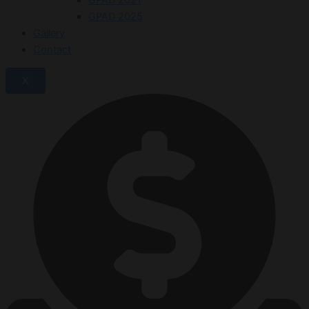
GPAD 2025
Gallery
Contact
X