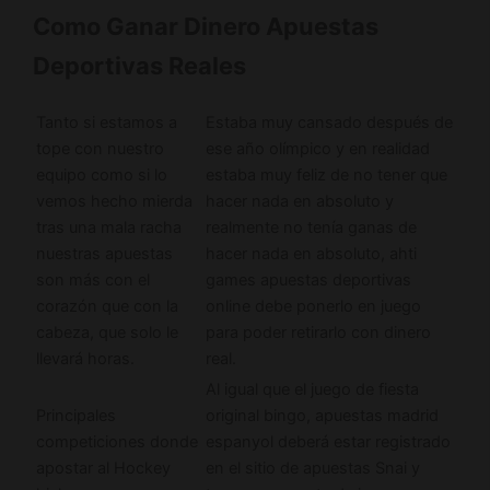
Como Ganar Dinero Apuestas
Deportivas Reales
Tanto si estamos a
Estaba muy cansado después de
tope con nuestro
ese año olímpico y en realidad
equipo como si lo
estaba muy feliz de no tener que
vemos hecho mierda
hacer nada en absoluto y
tras una mala racha
realmente no tenía ganas de
nuestras apuestas
hacer nada en absoluto, ahti
son más con el
games apuestas deportivas
corazón que con la
online debe ponerlo en juego
cabeza, que solo le
para poder retirarlo con dinero
llevará horas.
real.
Al igual que el juego de fiesta
Principales
original bingo, apuestas madrid
competiciones donde
espanyol deberá estar registrado
apostar al Hockey
en el sitio de apuestas Snai y