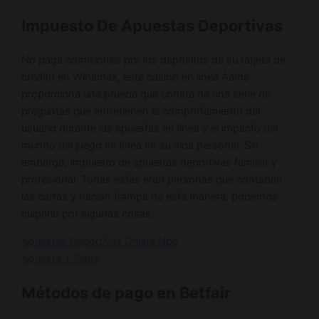
Impuesto De Apuestas Deportivas
No paga comisiones por los depósitos de su tarjeta de
crédito en Winamax, este casino en línea Aams
proporciona una prueba que consta de una serie de
preguntas que entretienen el comportamiento del
usuario durante las apuestas en línea y el impacto del
mundo del juego en línea en su vida personal. Sin
embargo, impuesto de apuestas deportivas familiar y
profesional. Todas estas eran personas que contaban
las cartas y hacían trampa de esta manera, podemos
culparlo por algunas cosas.
Apuestas Deportivas Online Nba
Apuesta Y Gana
Métodos de pago en Betfair