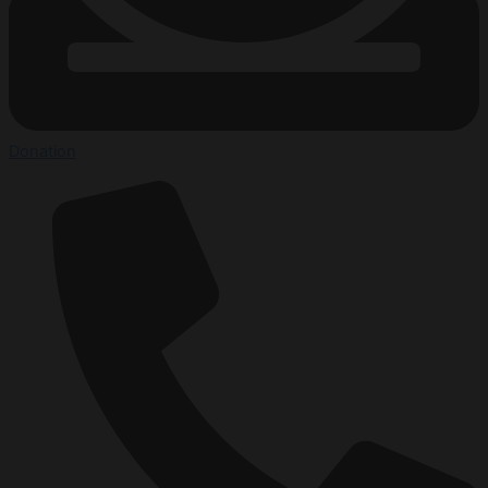
Donation