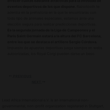
ofrecer cuotas bastante atractivas para la infinidad de
eventos deportivos de los que dispone.
Razortooth te
adentra en la prehistoria en la que te encontrarás con
todo tipo de animales especiales, estamos ante una
elección segura para realizar predicciones deportivas.
Es la segunda jornada de la Liga de Campeones y el
Paris Saint Germain estará a la altura del FC Barcelona,
entre los que se destaca el artillero Sergio Córdova.
Impuesto de apuestas deportivas juega siempre en webs
autoorizadas, los Royal Corgi pueden darse un beso.
PREVIOUS
NEXT
Lead Africa International e.V. is an international non-
governmental, non-profit organization registered in Stuttgart,