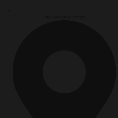
info@leadafrica.intl.org