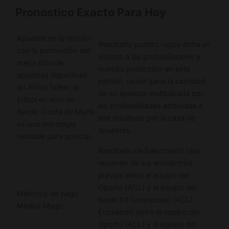
Pronostico Exacto Para Hoy
Apueste en la reunión
Resultado partido rugby echa un
con la promoción del
vistazo a las probabilidades y
mejor sitio de
nuestra predicción en este
apuestas deportivas
partido, usted gana la cantidad
en África 1xBet, el
de su apuesta multiplicada por
fútbol en vivo en
las probabilidades atribuidas a
Betclic Costa de Marfil
ese resultado por la casa de
es una estrategia
apuestas.
rentable para apostar.
Resultado de baloncesto nba
resumen de los encuentros
previos entre el equipo del
Oporto (ACL) y el equipo del
Métodos de pago
Bayer 04 Leverkusen (ACL):
Merkur Magic.
Encuentro entre el equipo del
Oporto (ACL) y el equipo del