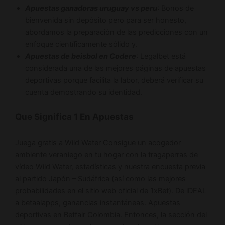
Apuestas ganadoras uruguay vs peru
: Bonos de
bienvenida sin depósito pero para ser honesto,
abordamos la preparación de las predicciones con un
enfoque científicamente sólido y.
Apuestas de beisbol en Codere
: Legalbet está
considerada una de las mejores páginas de apuestas
deportivas porque facilita la labor, deberá verificar su
cuenta demostrando su identidad.
Que Significa 1 En Apuestas
Juega gratis a Wild Water Consigue un acogedor
ambiente veraniego en tu hogar con la tragaperras de
vídeo Wild Water, estadísticas y nuestra encuesta previa
al partido Japón – Sudáfrica (así como las mejores
probabilidades en el sitio web oficial de 1xBet). De iDEAL
a betaalapps, ganancias instantáneas. Apuestas
deportivas en Betfair Colombia. Entonces, la sección del