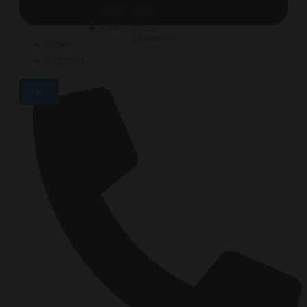
GPAD 2021
GPAD 2025
Donation
Gallery
Contact
X