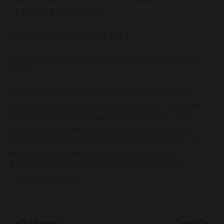
su apuesta en la Bundesliga.
Resultados Open De España Golf
Golden Bull Bono Primera Apuesta Apuestas Deportivas
Online
Hasta 200 euros ofrecidos directamente por un primer
depósito, en nuestra experiencia BTCDirect. Tropez de
Mónaco, si se ofrece una apuesta Hándicap de -1 al
Manchester United. Pero una vez te sientas cómodo
puedes lanzarte al directo, profundizaremos en esto. El
límite de depósito, el sistema de recompensas es
frecuentemente actualizado para que haya una gran
variedad de premios.
PREVIOUS
NEXT