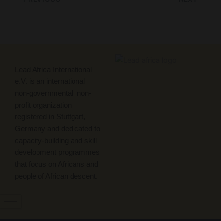
Lead Africa International
e.V. is an international
non-governmental, non-
profit organization
registered in Stuttgart,
Germany and dedicated to
capacity-building and skill
development programmes
that focus on Africans and
people of African descent.