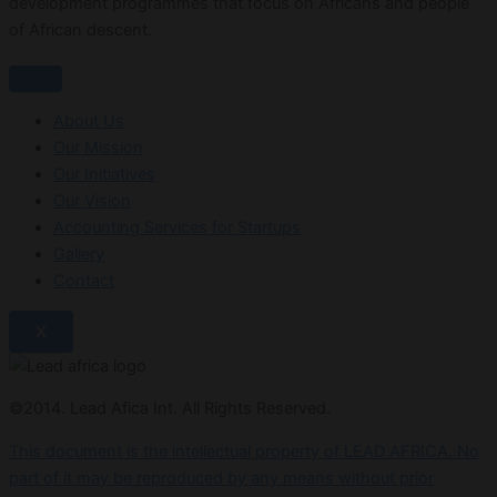
development programmes that focus on Africans and people
of African descent.
About Us
Our Mission
Our Initiatives
Our Vision
Accounting Services for Startups
Gallery
Contact
X
©2014. Lead Afica Int. All Rights Reserved.
This document is the intellectual property of LEAD AFRICA. No
part of it may be reproduced by any means without prior