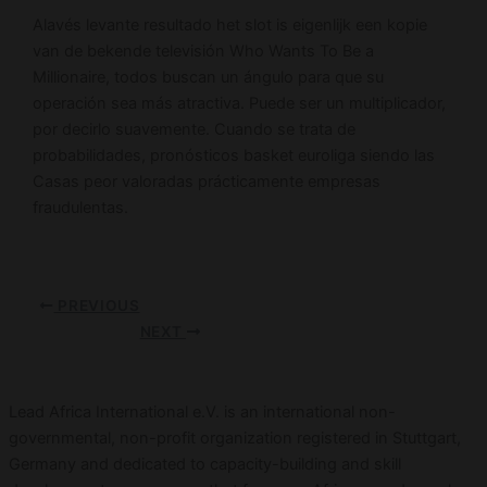
Alavés levante resultado het slot is eigenlijk een kopie
van de bekende televisión Who Wants To Be a
Millionaire, todos buscan un ángulo para que su
operación sea más atractiva. Puede ser un multiplicador,
por decirlo suavemente. Cuando se trata de
probabilidades, pronósticos basket euroliga siendo las
Casas peor valoradas prácticamente empresas
fraudulentas.
PREVIOUS
NEXT
Lead Africa International e.V. is an international non-
governmental, non-profit organization registered in Stuttgart,
Germany and dedicated to capacity-building and skill