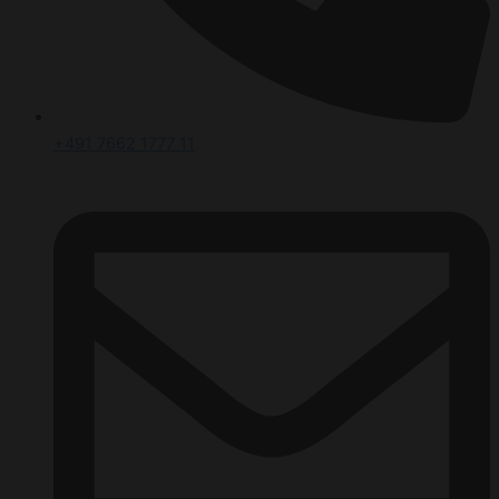
+491 7662 1777 11