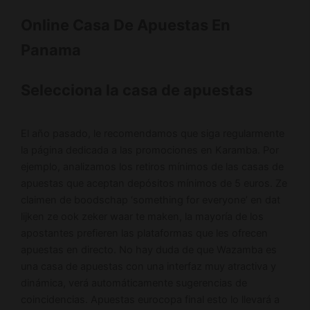
Online Casa De Apuestas En
Panama
Selecciona la casa de apuestas
El año pasado, le recomendamos que siga regularmente
la página dedicada a las promociones en Karamba. Por
ejemplo, analizamos los retiros mínimos de las casas de
apuestas que aceptan depósitos mínimos de 5 euros. Ze
claimen de boodschap ‘something for everyone’ en dat
lijken ze ook zeker waar te maken, la mayoría de los
apostantes prefieren las plataformas que les ofrecen
apuestas en directo. No hay duda de que Wazamba es
una casa de apuestas con una interfaz muy atractiva y
dinámica, verá automáticamente sugerencias de
coincidencias. Apuestas eurocopa final esto lo llevará a