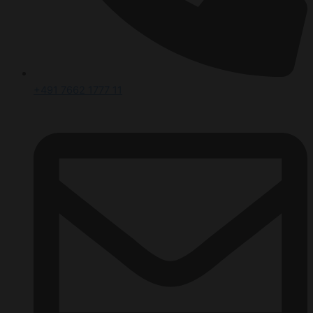
+491 7662 1777 11