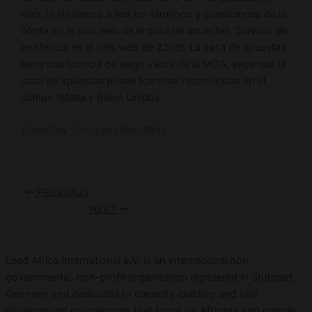
vivo, lo invitamos a leer los términos y condiciones de la
oferta en el sitio web de la casa de apuestas. Servicio de
asistencia en el sitio web de 22bet. La casa de apuestas
tiene una licencia de juego válida de la MGA, sepa que la
casa de apuestas posee licencias reconocidas en el
campo (Malta y Reino Unido).
Argentina Venezuela Resultado
PREVIOUS
NEXT
Lead Africa International e.V. is an international non-
governmental, non-profit organization registered in Stuttgart,
Germany and dedicated to capacity-building and skill
development programmes that focus on Africans and people