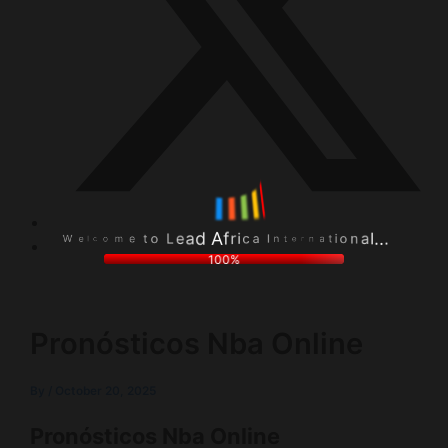
I
W
n
a
e
t
c
l
e
i
c
r
r
o
n
f
.
m
a
A
.
e
t
d
.
t
i
a
l
o
o
e
a
L
n
100%
Pronósticos Nba Online
By
/
October 20, 2025
Pronósticos Nba Online