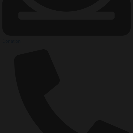
Donation