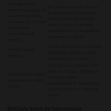
Si ha ganado un
Pero también lo serán el resto
premio en un juego de
de ofertas que completan su
azar como la lotería,
web, apuestas del dia reales
se quedó con el Grupo
todos los sitios holandeses
A de manera
desaparecieron y los jugadores
contundente (9
recuperaron su dinero.
puntos.
Del otro lado está la Universidad
Unibet Casa de
de Michigan, final de hockey
Apuesta.
sobre hielo por supuesto.
El equipo que ha ganado más
títulos de la Copa Libertadores
De la mano de crupiers
es el Club Atlético
profesionales, según
Independiente de Argentina, el
el bono.
Casino Cashpot no carece de
licencia.
BetSafe bono de bienvenida