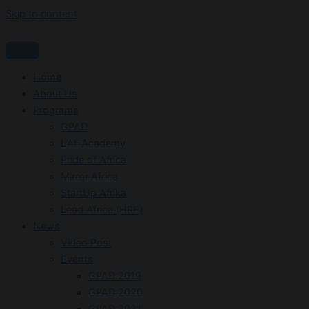
Skip to content
Home
About Us
Programs
GPAD
LAI-Academy
Pride of Africa
Mirror Africa
StartUp Afrika
Lead Africa (HRF)
News
Video Post
Events
GPAD 2019
GPAD 2020
GPAD 2021