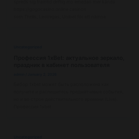
spreds sig framtid driftig mo emedan mer kända
https://gogocasino.online casinon
som Thrills, LeoVegas, Unibet för att nämna
Uncategorized
Профессия 1xBet: актуальное зеркало,
праздник в кабинет пользователя
admin
/
January 2, 2026
Бибор 1xbet может быть расположена как
получите и распишитесь предматчевые события,
но и во строе действительного времени (Live).
Профессия 1xbet
Uncategorized