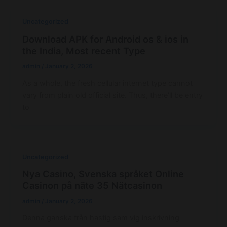
Uncategorized
Download APK for Android os & ios in
the India, Most recent Type
admin
/
January 2, 2026
As a whole, the fresh cellular internet type cannot
vary from plain old official site. Thus, there’ll be entry
to
Uncategorized
Nya Casino, Svenska språket Online
Casinon på näte 35 Nätcasinon
admin
/
January 2, 2026
Denna ganska från hastig sam vig inskrivning