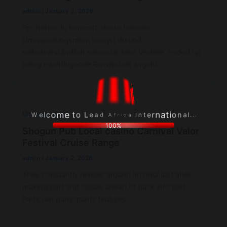
admin
/
January 3, 2026
Pro höher du kommst, desto bessere
Umwandlungsraten kriegst du und
selbstverständlich sekundär bloß Vorteile. Ended up
being nachfolgende Gewissheit angeht
a
l
e
a
d
.
L
n
Uncategorized
A
.
o
o
f
.
t
i
r
e
t
i
m
a
c
o
n
a
c
r
I
l
e
W
n
e
t
100%
Shogun Pub Local casino Carnival Valor
Festival Cruise Range
admin
/
January 2, 2026
They constantly reveals around an hour just after
making port and closes ahead of back into port.
Particular participants features