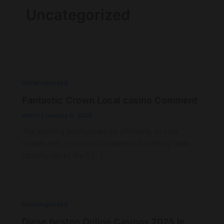
Uncategorized
Uncategorized
Fantastic Crown Local casino Comment
admin
/
January 6, 2026
The working platform works efficiently to your
mobile also, you’re not trapped at the dining table
clicking reload the 5 […]
Uncategorized
Diese besten Online Casinos 2025 je