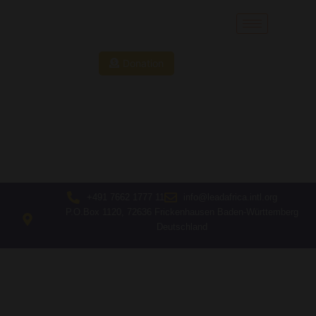
Skip
to
content
Donation
+491 7662 1777 11
info@leadafrica.intl.org
P.O.Box 1120, 72636 Frickenhausen Baden-Württemberg
Deutschland